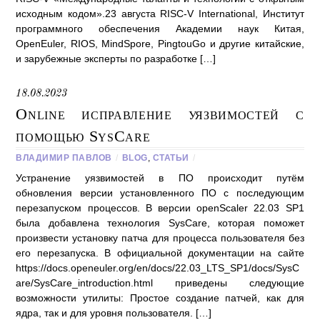
исходным кодом».23 августа RISC-V International, Институт
программного обеспечения Академии наук Китая,
OpenEuler, RIOS, MindSpore, PingtouGo и другие китайские,
и зарубежные эксперты по разработке […]
18.08.2023
Online исправление уязвимостей с
помощью SysCare
ВЛАДИМИР ПАВЛОВ
/
BLOG
,
СТАТЬИ
/
Устранение уязвимостей в ПО происходит путём
обновления версии установленного ПО с последующим
перезапуском процессов. В версии openScaler 22.03 SP1
была добавлена технология SysCare, которая поможет
произвести установку патча для процесса пользователя без
его перезапуска. В официальной документации на сайте
https://docs.openeuler.org/en/docs/22.03_LTS_SP1/docs/SysC
are/SysCare_introduction.html приведены следующие
возможности утилиты: Простое создание патчей, как для
ядра, так и для уровня пользователя. […]