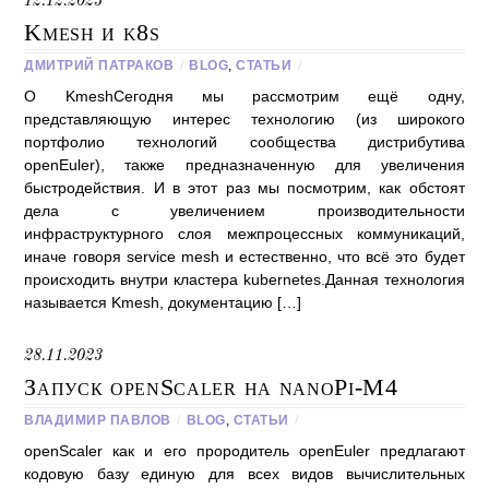
12.12.2023
Kmesh и k8s
ДМИТРИЙ ПАТРАКОВ
/
BLOG
,
СТАТЬИ
/
О KmeshСегодня мы рассмотрим ещё одну,
представляющую интерес технологию (из широкого
портфолио технологий сообщества дистрибутива
openEuler), также предназначенную для увеличения
быстродействия. И в этот раз мы посмотрим, как обстоят
дела с увеличением производительности
инфраструктурного слоя межпроцессных коммуникаций,
иначе говоря service mesh и естественно, что всё это будет
происходить внутри кластера kubernetes.Данная технология
называется Kmesh, документацию […]
28.11.2023
Запуск openScaler на nanoPi-M4
ВЛАДИМИР ПАВЛОВ
/
BLOG
,
СТАТЬИ
/
openScaler как и его прородитель openEuler предлагают
кодовую базу единую для всех видов вычислительных