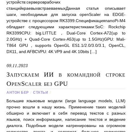
устройств:сервероврабочих
станцийкраевыхвстраеваемыхДанная статья описывает
шаги, необходимые для запуска openScaler на EDGE-
устройстве с процессором RK3399.СпецификацияnanoPi-M4
обладает следующими характеристиками:SoC: Rockchip
RK3399CPU: big.LITTLE，Dual-Core Cortex-A72(up to
2.0GHz) + Quad-Core Cortex-A53(up to 1.5GHz)GPU: Mali-
T864 GPU，supports OpenGL ES1.1/2.0/3.0/3.1, OpenCL,
DX11, and AFBCVPU: 4K VP9 and 4K 10bits […]
09.11.2023
Запускаем ИИ в командной строке
OpenScaler без GPU
АНТОН БЕР
/
СТАТЬИ
/
Большие языковые модели (large language models, LLM)
прочно вошли в нашу жизнь. Применение таких моделей
обширно и включает в себя перевод текстов с разных
языков, поиск информации, написание текстов и ведение
диалога. Подобные модели натренированы на огромном
количестве текста и содержат большое количество