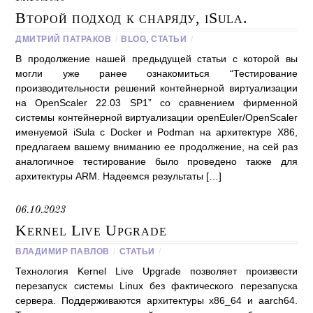
Второй подход к снаряду, iSula.
ДМИТРИЙ ПАТРАКОВ
/
BLOG
,
СТАТЬИ
/
В продолжение нашей предыдущей статьи с которой вы
могли уже ранее ознакомиться “Тестирование
производительности решений контейнерной виртуализации
на OpenScaler 22.03 SP1” со сравнением фирменной
системы контейнерной виртуализации openEuler/OpenScaler
именуемой iSula с Docker и Podman на архитектуре X86,
предлагаем вашему вниманию ее продолжение, на сей раз
аналогичное тестирование было проведено также для
архитектуры ARM. Надеемся результаты […]
06.10.2023
Kernel Live Upgrade
ВЛАДИМИР ПАВЛОВ
/
СТАТЬИ
/
Технология Kernel Live Upgrade позволяет произвести
перезапуск системы Linux без фактического перезапуска
сервера. Поддерживаются архитектуры x86_64 и aarch64.