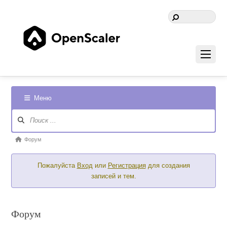
Меню
Навигация
Форума
Форум
Форум
breadcrumbs
Пожалуйста
Вход
или
Регистрация
для создания
-
записей и тем.
Вы
здесь:
Форум