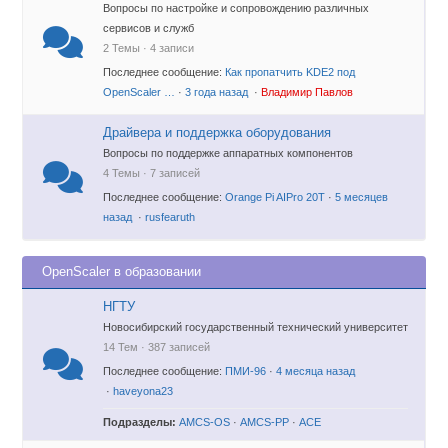
Вопросы по настройке и сопровождению различных
сервисов и служб
2 Темы · 4 записи
Последнее сообщение:
Как пропатчить KDE2 под
OpenScaler …
·
3 года назад
·
Владимир Павлов
Драйвера и поддержка оборудования
Вопросы по поддержке аппаратных компонентов
4 Темы · 7 записей
Последнее сообщение:
Orange Pi AIPro 20T
·
5 месяцев
назад
·
rusfearuth
OpenScaler в образовании
НГТУ
Новосибирский государственный технический университет
14 Тем · 387 записей
Последнее сообщение:
ПМИ-96
·
4 месяца назад
·
haveyona23
Подразделы:
AMCS-OS
·
AMCS-PP
·
ACE