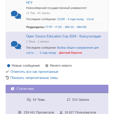
НГУ
Новосибирский государственный университет
12 Тем · 61 запись
Последнее сообщение:
21206
·
3 года назад
·
m1rai
Подразделы:
IT-PP
·
IT-DC
·
MM-SC
·
MM-MS
Open Source Education Cup 2024 - Консультации
1 Тема · 2 записи
Последнее сообщение:
Выбор общего направления для
соста …
·
2 года назад
·
Дмитрий Варенов
Новые сообщения
Ничего нового
Отметить все как прочитанные
Показать непрочитанные темы
Статистика
54
Темы
514
Записи
159 441
Просмотров
16 927
Пользователи