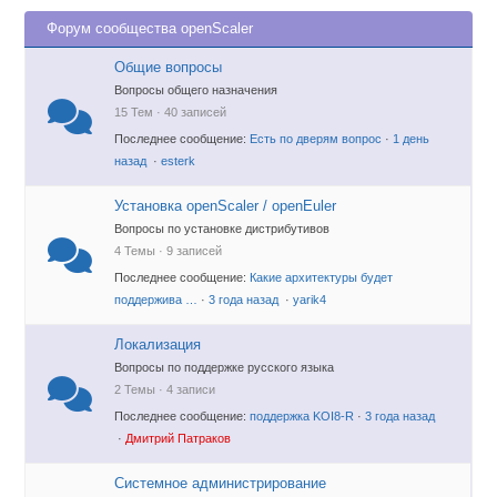
Форум сообщества openScaler
Общие вопросы
Вопросы общего назначения
15 Тем · 40 записей
Последнее сообщение:
Есть по дверям вопрос
·
1 день
назад
·
esterk
Установка openScaler / openEuler
Вопросы по установке дистрибутивов
4 Темы · 9 записей
Последнее сообщение:
Какие архитектуры будет
поддержива …
·
3 года назад
·
yarik4
Локализация
Вопросы по поддержке русского языка
2 Темы · 4 записи
Последнее сообщение:
поддержка KOI8-R
·
3 года назад
·
Дмитрий Патраков
Системное администрирование