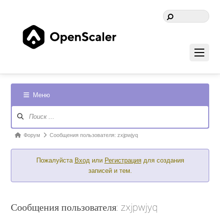
Меню
Навигация
Форума
Форум
Форум
Сообщения пользователя: zxjpwjyq
breadcrumbs
Пожалуйста
Вход
или
Регистрация
для создания
-
записей и тем.
Вы
здесь:
Сообщения пользователя: zxjpwjyq