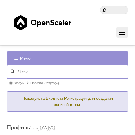
Меню
Навигация
Форума
Форум
Форум
Профиль: zxjpwjyq
breadcrumbs
Пожалуйста
Вход
или
Регистрация
для создания
-
записей и тем.
Вы
здесь:
Профиль: zxjpwjyq