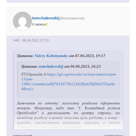
e4786f
й
й
т
т
е
е
-
-
п
п
Оставшиеся замечания:
tomchakovskij
@tomchakovskij
а
а
л
л
4 записи
е
е
Титульный лист отчета необходимо дооформить в
ц
ц
в
в
соответствии с шаблоном в презентации.
н
в
и
е
#40
· 08.06.2023, 07:33
В руководство пользователя нужно добавить
з
р
.
х
информацию по развертыванию программы.
.
В отчете должен быть отражен персональный вклад
Цитата:
Valery Kobylyansky
от 07.06.2023, 19:17
каждого участника бригады.
Цитата:
tomchakovskij
от 06.06.2023, 16:23
ОС Linux нужно везде заменить на ОС OpenScaler.
РГЗ бригада 6
https://git.openscaler.ru/nstu/amcs/os/pm-
13/pm-
1306/-/commit/ad4f7031675b123d1f6a636f56d355aebc
48ca1c
Замечания по отчету: заголовки разделов оформлены
неверно. Например, надо так "1. Командный режим
OpenScaler" и располагать по центру строки; по
каждому разделу в начале описать цель работы, в конце -
выводы; отсутствует нумерация страниц; в списке
источников нет ссылки на методичку.
замечания устранены