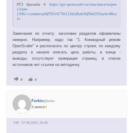
.
РГЗ бригада 6
https://git.openscaler.ru/nstu/amcs/os/pm-
13/pm-
1306/-/commit/ad4f7031675b123d1f6a636f56d355aebc48ca
1c
Замечания по отчету: заголовки разделов оформлены
неверно. Например, надо так "1. Командный режим
OpenScaler" и располагать по центру строки; по каждому
разделу в начале описать цель работы, в конце -
выводы; отсутствует нумерация страниц; в списке
источников нет ссылки на методичку.
Г
Г
0
0
о
о
л
л
о
о
с
с
у
у
й
й
Forkin
@forkin
т
т
е
е
3 записи
-
-
п
п
а
а
л
л
е
е
#39
· 07.06.2023, 20:28
ц
ц
в
в
н
в