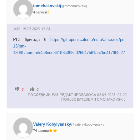
-
-
п
п
tomchakovskij
@tomchakovskij
а
а
л
л
4 записи
е
е
ц
ц
в
в
н
в
и
е
#32
· 06.06.2023, 16:23
з
р
.
х
.
РГЗ бригада 6
https://git.openscaler.ru/nstu/amcs/os/pm-
13/pm-
1306/-/commit/4a8ecc341ff8c395c026047b61ab7bc4179f4c27
Г
Г
0
0
о
о
ПОСЛЕДНИЙ РАЗ РЕДАКТИРОВАЛОСЬ 08.06.2023, 01:29
л
л
о
о
ПОЛЬЗОВАТЕЛЕМ
TOMCHAKOVSKIJ
.
с
с
у
у
й
й
т
т
е
е
-
-
п
п
Valery Kobylyansky
@valery-kobylyansky
а
а
л
л
74 записи
е
е
ц
ц
в
в