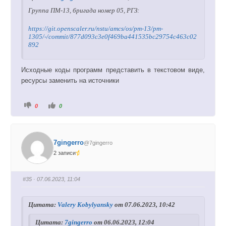
.
х
.
Группа ПМ-13, бригада номер 05, РГЗ:
https://git.openscaler.ru/nstu/amcs/os/pm-13/pm-
1305/-/commit/877d093c3e0f469ba441535bc29754c463c02
892
Исходные коды программ представить в текстовом виде,
ресурсы заменить на источники
Г
Г
0
0
о
о
л
л
о
о
с
с
у
у
й
й
7gingerro
@7gingerro
т
т
е
е
2 записи
-
-
п
п
а
а
л
л
е
е
#35
· 07.06.2023, 11:04
ц
ц
в
в
н
в
и
е
Цитата:
Valery Kobylyansky
от 07.06.2023, 10:42
з
р
.
х
.
Цитата:
7gingerro
от 06.06.2023, 12:04