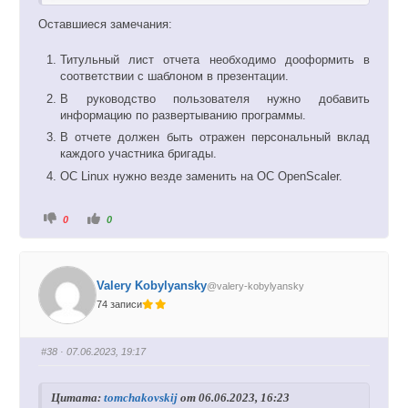
Оставшиеся замечания:
Группа ПМ-13, бригада номер 05, РГЗ. Все ранее
упомянутые замечания исправлены. Ссылка на последний
Титульный лист отчета необходимо дооформить в
коммит:
соответствии с шаблоном в презентации.
https://git.openscaler.ru/nstu/amcs/os/pm-13/pm-
В руководство пользователя нужно добавить
1305/-/commit/3c48b65216c3625ba7971117c03614601fe47
информацию по развертыванию программы.
86f
В отчете должен быть отражен персональный вклад
каждого участника бригады.
ОС Linux нужно везде заменить на ОС OpenScaler.
Г
Г
0
0
о
о
л
л
о
о
с
с
у
у
й
й
Valery Kobylyansky
@valery-kobylyansky
т
т
е
е
74 записи
-
-
п
п
а
а
л
л
е
е
#38
· 07.06.2023, 19:17
ц
ц
в
в
н
в
и
е
Цитата:
tomchakovskij
от 06.06.2023, 16:23
з
р
.
х