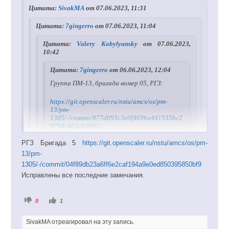
и
е
Цитата:
SivakMA
от 07.06.2023, 11:31
з
р
.
х
.
Цитата:
7gingerro
от 07.06.2023, 11:04
Цитата:
Valery Kobylyansky
от 07.06.2023,
10:42
Цитата:
7gingerro
от 06.06.2023, 12:04
Группа ПМ-13, бригада номер 05, РГЗ:
https://git.openscaler.ru/nstu/amcs/os/pm-
13/pm-
1305/-/commit/877d093c3e0f469ba441535bc2
9754c463c02892
РГЗ Бригада 5
https://git.openscaler.ru/nstu/amcs/os/pm-
Исходные коды программ представить в
13/pm-
текстовом виде, ресурсы заменить на источники
1305/-/commit/04f89db23a6ff6e2caf194a9e0ed850395850bf9
Исправлены все последние замечания.
Группа ПМ-13, бригада номер 05, РГЗ. Все ранее
упомянутые замечания исправлены. Ссылка на
последний коммит:
Г
Г
0
1
о
о
л
л
о
https://git.openscaler.ru/nstu/amcs/os/pm-13/pm-
о
SivakMA отреагировал на эту запись.
с
с
1305/-/commit/3c48b65216c3625ba7971117c03614601f
у
у