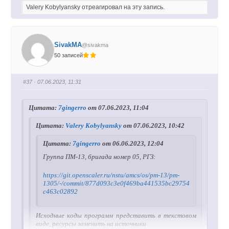
о
о
Valery Kobylyansky отреагировал на эту запись.
с
с
у
у
й
й
т
т
е
е
-
-
п
п
SivakMA
@sivakma
а
а
л
л
50 записей
е
е
ц
ц
в
в
н
в
и
е
#37
· 07.06.2023, 11:31
з
р
.
х
.
Цитата:
7gingerro
от 07.06.2023, 11:04
Цитата:
Valery Kobylyansky
от 07.06.2023, 10:42
Цитата:
7gingerro
от 06.06.2023, 12:04
Группа ПМ-13, бригада номер 05, РГЗ:
https://git.openscaler.ru/nstu/amcs/os/pm-13/pm-
1305/-/commit/877d093c3e0f469ba441535bc29754
c463c02892
Исходные коды программ представить в текстовом
виде, ресурсы заменить на источники