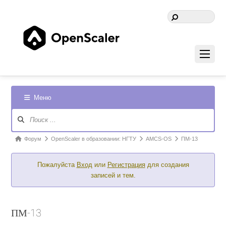
Меню
Навигация
Форума
Форум
Форум
OpenScaler в образовании: НГТУ
AMCS-OS
ПМ-13
breadcrumbs
Пожалуйста
Вход
или
Регистрация
для создания
-
записей и тем.
Вы
здесь:
ПМ-13