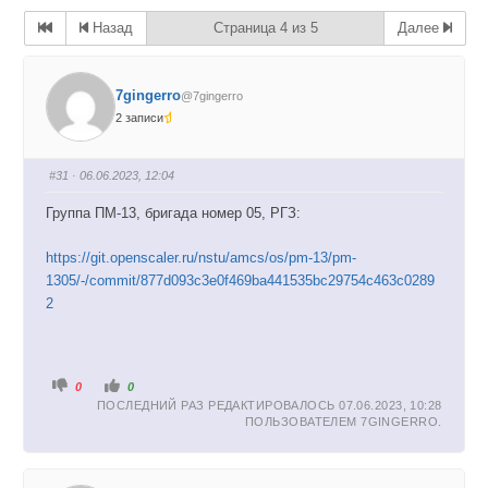
Назад
Страница 4 из 5
Далее
7gingerro
@7gingerro
2 записи
#31
· 06.06.2023, 12:04
Группа ПМ-13, бригада номер 05, РГЗ:
https://git.openscaler.ru/nstu/amcs/os/pm-13/pm-
1305/-/commit/877d093c3e0f469ba441535bc29754c463c0289
2
Г
Г
0
0
о
о
ПОСЛЕДНИЙ РАЗ РЕДАКТИРОВАЛОСЬ 07.06.2023, 10:28
л
л
о
о
ПОЛЬЗОВАТЕЛЕМ
7GINGERRO
.
с
с
у
у
й
й
т
т
е
е