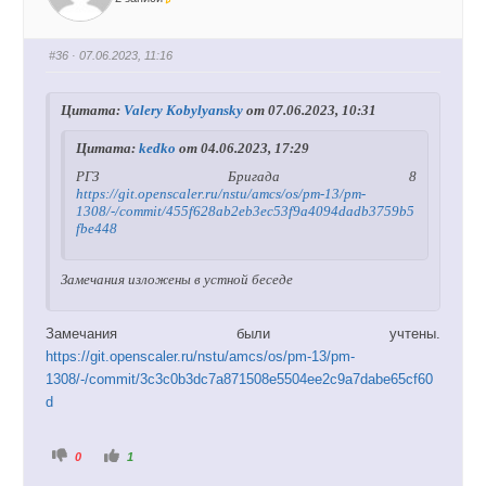
-
-
п
п
а
а
л
л
е
е
#36
· 07.06.2023, 11:16
ц
ц
в
в
н
в
и
е
Цитата:
Valery Kobylyansky
от 07.06.2023, 10:31
з
р
.
х
.
Цитата:
kedko
от 04.06.2023, 17:29
РГЗ Бригада 8
https://git.openscaler.ru/nstu/amcs/os/pm-13/pm-
1308/-/commit/455f628ab2eb3ec53f9a4094dadb3759b5
fbe448
Замечания изложены в устной беседе
Замечания были учтены.
https://git.openscaler.ru/nstu/amcs/os/pm-13/pm-
1308/-/commit/3c3c0b3dc7a871508e5504ee2c9a7dabe65cf60
d
Г
Г
0
1
о
о
л
л