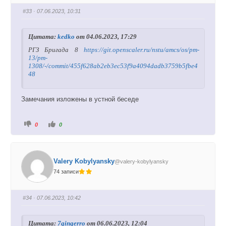
н
в
и
е
#33
· 07.06.2023, 10:31
з
р
.
х
.
Цитата:
kedko
от 04.06.2023, 17:29
РГЗ Бригада 8
https://git.openscaler.ru/nstu/amcs/os/pm-
13/pm-
1308/-/commit/455f628ab2eb3ec53f9a4094dadb3759b5fbe4
48
Замечания изложены в устной беседе
Г
Г
0
0
о
о
л
л
о
о
с
с
у
у
й
й
Valery Kobylyansky
@valery-kobylyansky
т
т
е
е
74 записи
-
-
п
п
а
а
л
л
е
е
#34
· 07.06.2023, 10:42
ц
ц
в
в
н
в
и
е
Цитата:
7gingerro
от 06.06.2023, 12:04
з
р