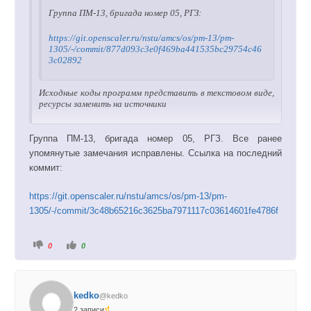
Группа ПМ-13, бригада номер 05, РГЗ:
https://git.openscaler.ru/nstu/amcs/os/pm-13/pm-
1305/-/commit/877d093c3e0f469ba441535bc29754c46
3c02892
Исходные коды программ представить в текстовом виде,
ресурсы заменить на источники
Группа ПМ-13, бригада номер 05, РГЗ. Все ранее
упомянутые замечания исправлены. Ссылка на последний
коммит:
https://git.openscaler.ru/nstu/amcs/os/pm-13/pm-
1305/-/commit/3c48b65216c3625ba7971117c03614601fe4786f
Г
Г
0
0
о
о
л
л
о
о
с
с
у
у
й
й
kedko
@kedko
т
т
е
е
2 записи