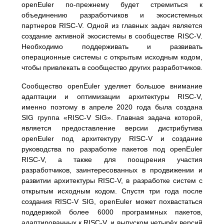
openEuler по-прежнему будет стремиться к
объединению разработчиков и экосистемных
партнеров RISC-V. Одной из главных задач является
создание активной экосистемы в сообществе RISC-V.
Необходимо поддерживать и развивать
операционные системы с открытым исходным кодом,
чтобы привлекать в сообщество других разработчиков.
Сообщество openEuler уделяет большое внимание
адаптации и оптимизации архитектуры RISC-V,
именно поэтому в апреле 2020 года была создана
SIG группа «RISC-V SIG». Главная задача которой,
является предоставление версии дистрибутива
openEuler под архитектуру RISC-V и создание
руководства по разработке пакетов под openEuler
RISC-V, а также для поощрения участия
разработчиков, заинтересованных в продвижении и
развитии архитектуры RISC-V, в разработке систем с
открытым исходным кодом. Спустя три года после
создания RISC-V SIG, openEuler может похвастаться
поддержкой более 6000 программных пакетов,
адаптированных к RISC-V, и выпуском четырёх версий