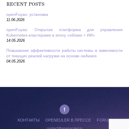
RECENT POSTS
openFuyao: установка
11.06.2026
openFuyao: Открытая платформа для управления
Kubernetes-кластерами в эпоху «облако + ИИ»
14.05.2026
Повышение эффективности работы системы в зависимости
от текущих реалий нагрузки на основе oeAware
04.05.2026
КОНТАКТЫ
OPENEULER В ПРЕССЕ
FORUM
contact@openscaler.ru