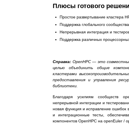
Плюсы готового решен
Простое развертывание кластера H
Поддержка глобального сообществ
Непрерывная интеграция и тестиро
Поддержка различных процессорных
Справка:
OpenHPC — это совместный 
целью объединить общие компоне
кластерами высокопроизводительных
предоставления и управления ресу
библиотеки.
Благодаря усилиям сообществ op
непрерывной интеграции и тестировани
новая функция и исправление ошибок 
и интеграционные тесты, обеспечив
компонентов OpenHPC на openEuler / op