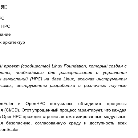
ия:
PC
а HPC
вание
 архитектур
проект (сообщество) Linux Foundation, который создан с
нты, необходимые для развертывания и управления
 вычислений (HPC) на базе Linux, включая инструменты
рсами,, инструменты разработки и различные научные
enEuler и OpenHPC получилось объединить процессы
я (CI/CD). Этот упрощенный процесс гарантирует, что каждая
в OpenHPC проходит строгие автоматизированные модульные
ая безопасную, согласованную среду и доступность всех
enScaler.