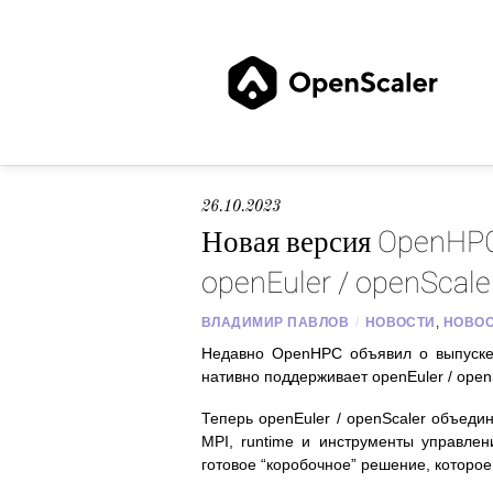
26.10.2023
Новая версия OpenHPC
openEuler / openScale
ВЛАДИМИР ПАВЛОВ
/
НОВОСТИ
,
НОВОС
Недавно OpenHPC объявил о выпуске 
нативно поддерживает openEuler / open
Теперь openEuler / openScaler объед
MPI, runtime и инструменты управле
готовое “коробочное” решение, которое