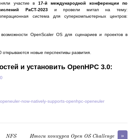
иняли участие в
17-й международной конференции по
ислений PaCT-2023
и провели митап на тему:
операционная система для суперкомпьютерных центров:
 возможности OpenScaler OS для сценариев и проектов в
0 открываются новые перспективы развития.
остей и установить OpenHPC 3.0:
.0
e/openeuler-now-natively-supports-openhpc-openeuler
»
ии NFS
Итоги конкурса Open OS Challenge